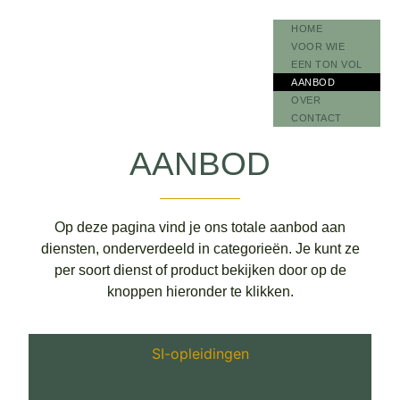
HOME
VOOR WIE
EEN TON VOL
AANBOD
OVER
CONTACT
AANBOD
Op deze pagina vind je ons totale aanbod aan
diensten, onderverdeeld in categorieën. Je kunt ze
per soort dienst of product bekijken door op de
knoppen hieronder te klikken.
SI-opleidingen