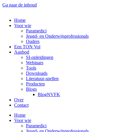
Ga naar de inhoud
Home
Voor wie
Paramedici
Jeugd- en Onderwijsprofessionals
Ouders
Een TON Vol
Aanbod
SI-opleidingen
Webinars
Tools
Downloads
Literatuur-spellen
Producten
Blogs
BlogNVFK
Over
Contact
Home
Voor wie
Paramedici
Jeugd- en Onderwijsprofessionals