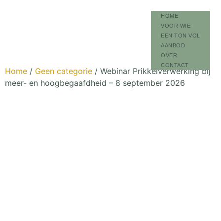
HOME
VOOR WIE
EEN TON VOL
AANBOD
OVER
CONTACT
Home
/
Geen categorie
/ Webinar Prikkelverwerking bij
meer- en hoogbegaafdheid – 8 september 2026